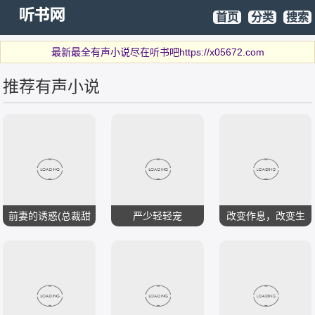
首页
分类
搜索
最新最全有声小说尽在听书吧https://x05672.com
推荐有声小说
前妻的诱惑(总裁甜
严少轻轻宠
改变作息，改变生
内详
宠多人小说剧)
内详
内详
活
言情小说
言情小说
健康养生
2026/
2026/
2026/